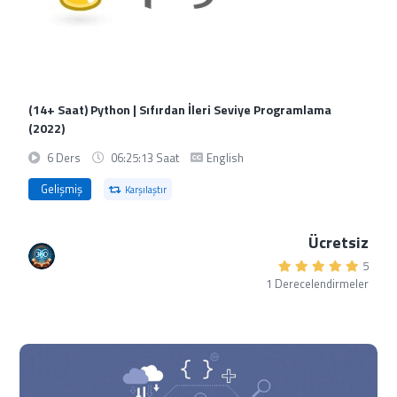
(14+ Saat) Python | Sıfırdan İleri Seviye Programlama
(2022)
6 Ders
06:25:13 Saat
English
Gelişmiş
Karşılaştır
Ücretsiz
5
1 Derecelendirmeler