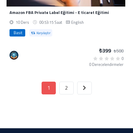
Amazon FBA Private Label Eğitimi - E ticaret Eğitimi
10 Ders
00:53:15 Saat
English
Basit
Karşılaştır
₺399
₺500
0
0 Derecelendirmeler
1
2