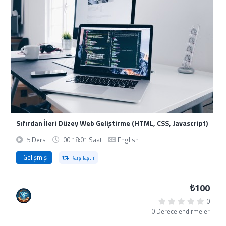
Sıfırdan İleri Düzey Web Geliştirme (HTML, CSS, Javascript)
5 Ders
00:18:01 Saat
English
Gelişmiş
Karşılaştır
₺100
0
0 Derecelendirmeler