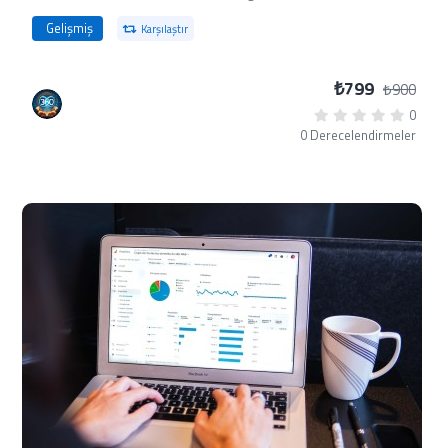
Gelişmiş
Karşılaştır
₺799
₺900
0
0 Derecelendirmeler