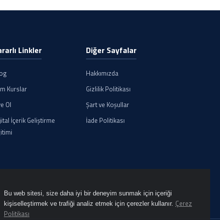
ararlı Linkler
Diğer Sayfalar
log
Hakkımızda
m Kurslar
Gizlilik Politikası
e Ol
Şart ve Koşullar
jital İçerik Geliştirme
İade Politikası
itimi
Bu web sitesi, size daha iyi bir deneyim sunmak için içeriği
Çerez
kişiselleştirmek ve trafiği analiz etmek için çerezler kullanır.
Politikası