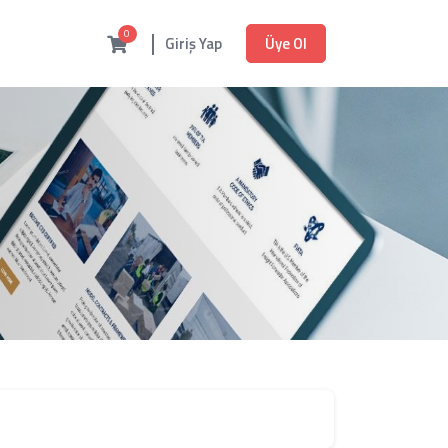
0
Üye Ol
Giriş Yap