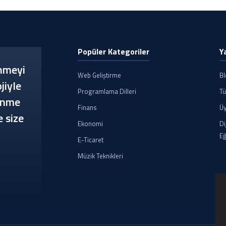
Popüler Kategoriler
Y
enmeyi
Web Geliştirme
B
jiyle
Programlama Dilleri
Tü
renme
Finans
Üy
e size
Ekonomi
Di
Eğ
E-Ticaret
Müzik Teknikleri